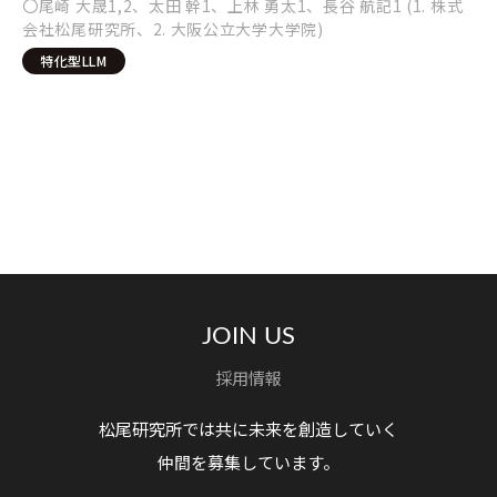
〇尾崎 大晟1,2、太田 幹1、上林 勇太1、長谷 航記1 (1. 株式
会社松尾研究所、2. 大阪公立大学大学院)
特化型LLM
JOIN US
採用情報
松尾研究所では共に未来を創造していく
仲間を募集しています。