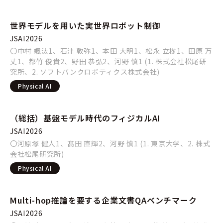
世界モデルを用いた実世界ロボット制御
JSAI2026
〇中村 颯汰1、石津 敦弥1、本田 大明1、松永 立樹1、田原 万
丈1、都竹 俊貴2、野田 恭弘2、河野 慎1 (1. 株式会社松尾研
究所、2. ソフトバンクロボティクス株式会社)
Physical AI
（総括）基盤モデル時代のフィジカルAI
JSAI2026
〇河原塚 健人1、髙田 直輝2、河野 慎1 (1. 東京大学、2. 株式
会社松尾研究所)
Physical AI
Multi-hop推論を要する企業文書QAベンチマーク
JSAI2026