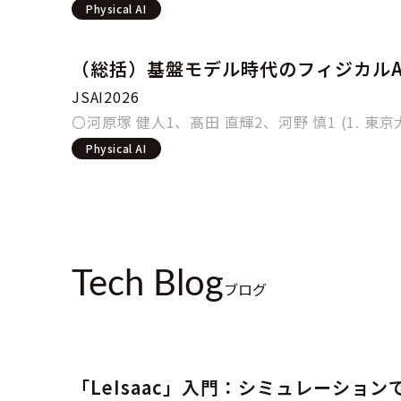
Physical AI
（総括）基盤モデル時代のフィジカルA
JSAI2026
〇河原塚 健人1、髙田 直輝2、河野 慎1 (1. 東
Physical AI
Tech Blog
ブログ
「LeIsaac」入門：シミュレーショ