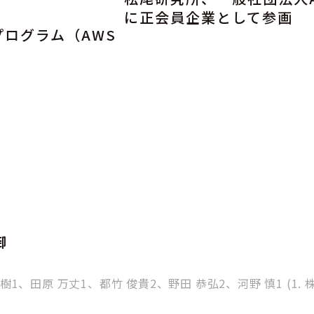
に正会員企業として参画
プログラム（AWS
御
樹1、田原 万丈1、都竹 俊貴2、野田 恭弘2、河野 慎1 (1