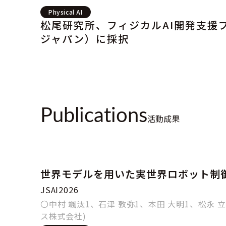
Physical AI
松尾研究所、フィジカルAI開発支援
ジャパン）に採択
Publications
活動成果
世界モデルを用いた実世界ロボット制
JSAI2026
〇中村 颯汰1、石津 敦弥1、本田 大明1、松永 立
ス株式会社)