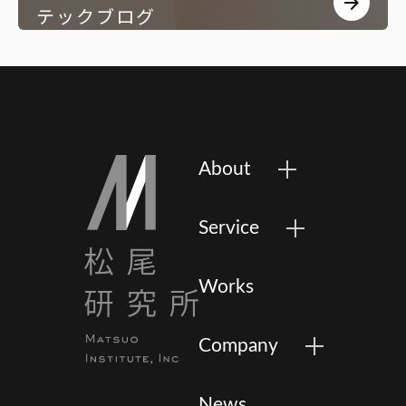
arrow_forward
テックブログ
About
Service
Works
Company
News