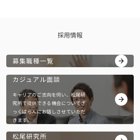
採用情報
募集職種一覧
arrow_forward
カジュアル面談
キャリアのご志向を伺い、松尾研
arrow_forward
究所で提供できる機会についてざ
っくばらんにお話しさせていただ
きます。
松尾研究所