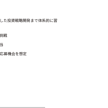
用した投資戦略開発まで体系的に習
挑戦
当
ン応募機会を想定