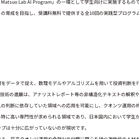
atsuo Lab AI Program」の一環として学生向けに実施す
」の育成を目指し、受講料無料で提供する全10回の実践型プログラ
場をデータで捉え、数理モデルやアルゴリズムを用いて投資判断を
I技術の進展は、アナリストレポート等の非構造化テキストの解釈や
人の判断に依存していた領域への応用を可能にし、クオンツ運用の
も特に高い専門性が求められる領域であり、日本国内において学生
ップは十分に広がっていないのが現状です。
え、将来クオンツ運用や金融AIの分野に関心を持つ次世代の人材