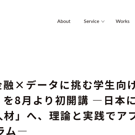
About
Service
Works
金融×データに挑む学生向け
を8月より初開講 ―日本
ツ人材」へ、理論と実践でア
ラム―